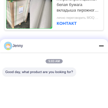
белая бумага
вкладыша пирожного
для кухни пекарни
лично переговорить MOQ:1 тонна для общего размера & 10 тонн для особенного размера
оборудует 31 - 38гсм
КОНТАКТ
Популярные категории
Все
Jenny
коричневый крен
5:03 AM
белая бумага kraft
бумаги крафт
Good day, what product are you looking for?
доска вкладыша
Бумага с покрытием
крафт
PE
офсетная бумага
Бумага искусства
для печати
лоска