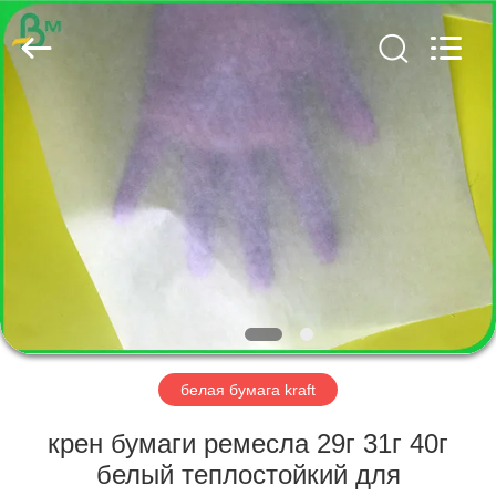
GUANGZHOU
BMPAPER
CO.,
LTD..
All
Rights
Reserved.
ДОМ
ПРОДУКТЫ
О
НАС
ПУТЕШЕСТВИЕ
ФАБРИКИ
белая бумага kraft
крен бумаги ремесла 29г 31г 40г
ПРОВЕРКА
белый теплостойкий для