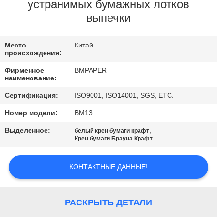
КАЧЕСТВА
устранимых бумажных лотков
выпечки
СВЯЖИТЕСЬ
Место
Китай
МЫ
происхождения:
Фирменное
BMPAPER
НОВОСТИ
наименование:
Сертификация:
ISO9001, ISO14001, SGS, ETC.
СЛУЧАИ
Номер модели:
BM13
Выделенное:
,
белый крен бумаги крафт
КАРТА
Крен бумаги Брауна Крафт
САЙТА
КОНТАКТНЫЕ ДАННЫЕ!
PRIVACY
POLICY
РАСКРЫТЬ ДЕТАЛИ