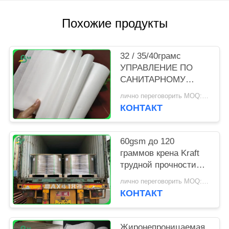
Похожие продукты
32 / 35/40грамс
УПРАВЛЕНИЕ ПО
САНИТАРНОМУ
НАДЗОРУ ЗА
лично переговорить MOQ:1 тонна для особенного размера
КАЧЕСТВОМ
КОНТАКТ
ПИЩЕВЫХ
ПРОДУКТОВ И
МЕДИКАМЕНТОВ
60gsm до 120
бумаги МГ белое
граммов крена Kraft
Крафт свертывает
трудной прочности
упаковку для пакуя
Uncoated отбеленного
лично переговорить MOQ:1 тонна
обломоков
бумажного для
КОНТАКТ
продуктовой сумки
Жиронепроницаемая