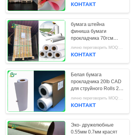
КАЧЕСТВА
Деградабле
КОНТАКТ
СВЯЖИТЕСЬ
бумага штейна
315
МЫ
финиша бумаги
доска вкладыша
прокладчика 70гсм
КАД проекта 100гсм
НОВОСТИ
крафт
лично переговорить MOQ:5 тонн
Ункоатед
КОНТАКТ
СЛУЧАИ
Белая бумага
прокладчика 20lb CAD
КАРТА
для струйного Rolls 24"
409
x 150' 4 в коробку
САЙТА
лично переговорить MOQ:Крен 10 для регулярного размера
Бумага с
КОНТАКТ
покрытием PE
PRIVACY
POLICY
Эко- дружелюбные
0.55мм 0.7мм красят