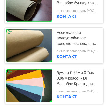
Вашабле бумагу Крафт
для сопротивления
лично переговорить MOQ:1 двор
разрыва бумажника
КОНТАКТ
696
офсетная бумага
Ресиклабле и
для печати
водоустойчивое
волокно - основанная
Вашабле бумага Крафт
лично переговорить MOQ:1 тонна
для сумки ноутбука
КОНТАКТ
398
бумага 0.55мм 0.7мм
Бумага искусства
0.8мм красочная
Вашабле Крафт для
лоска
грузя делать сумки
лично переговорить MOQ:1 тонна
КОНТАКТ