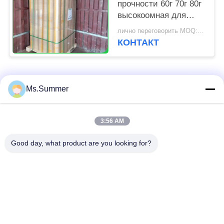
прочности 60г 70г 80г
высокоомная для
комнаты вырезывания
лично переговорить MOQ:8 тонн
одежды
КОНТАКТ
Популярные категории
Все
Ms.Summer
коричневый крен
3:56 AM
белая бумага kraft
бумаги крафт
Good day, what product are you looking for?
доска вкладыша
Бумага с покрытием
крафт
PE
офсетная бумага
Бумага искусства
для печати
лоска