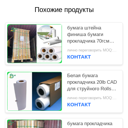
Похожие продукты
бумага штейна
финиша бумаги
прокладчика 70гсм
КАД проекта 100гсм
лично переговорить MOQ:5 тонн
Ункоатед
КОНТАКТ
Белая бумага
прокладчика 20lb CAD
для струйного Rolls
24" x 150' 4 в коробку
лично переговорить MOQ:Крен 10 для регулярного размера
КОНТАКТ
бумага прокладчика