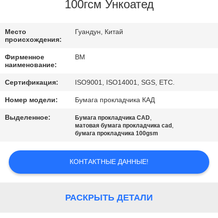
КАЧЕСТВА
100гсм Ункоатед
СВЯЖИТЕСЬ
Место
Гуандун, Китай
происхождения:
МЫ
Фирменное
BM
наименование:
НОВОСТИ
Сертификация:
ISO9001, ISO14001, SGS, ETC.
Номер модели:
Бумага прокладчика КАД
СЛУЧАИ
Выделенное:
,
Бумага прокладчика CAD
,
матовая бумага прокладчика cad
бумага прокладчика 100gsm
КАРТА
САЙТА
КОНТАКТНЫЕ ДАННЫЕ!
PRIVACY
РАСКРЫТЬ ДЕТАЛИ
POLICY