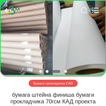
GUANGZHOU
BMPAPER
CO.,
LTD..
All
Rights
Reserved.
ДОМ
ПРОДУКТЫ
О
НАС
ПУТЕШЕСТВИЕ
ФАБРИКИ
Бумага прокладчика CAD
бумага штейна финиша бумаги
ПРОВЕРКА
прокладчика 70гсм КАД проекта