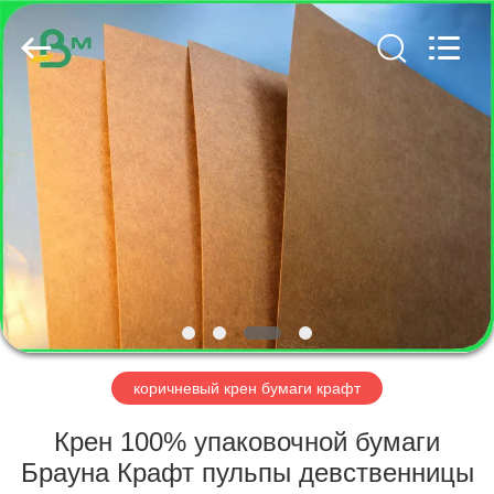
GUANGZHOU
BMPAPER
CO.,
LTD..
All
Rights
Reserved.
ДОМ
ПРОДУКТЫ
О
НАС
ПУТЕШЕСТВИЕ
ФАБРИКИ
коричневый крен бумаги крафт
Крен 100% упаковочной бумаги
ПРОВЕРКА
Брауна Крафт пульпы девственницы