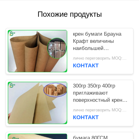
Похожие продукты
крен бумаги Брауна
Крафт величины
наибольшей
допускаемой нагрузки
лично переговорить MOQ:1 тонна
на опору 80г 90г
КОНТАКТ
сильный для сумки
Сатчел
300гр 350гр 400гр
приглаживают
поверхностный крен
бумаги Брауна Крафт
лично переговорить MOQ:3 тонны
в пакете вьюрка
КОНТАКТ
бумага 80ГСМ