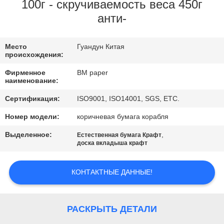
КАЧЕСТВА
100г - скручиваемость веса 450г
анти-
СВЯЖИТЕСЬ
Место
Гуандун Китая
МЫ
происхождения:
Фирменное
BM paper
НОВОСТИ
наименование:
Сертификация:
ISO9001, ISO14001, SGS, ETC.
СЛУЧАИ
Номер модели:
коричневая бумага корабля
Выделенное:
,
Естественная бумага Крафт
КАРТА
доска вкладыша крафт
САЙТА
КОНТАКТНЫЕ ДАННЫЕ!
PRIVACY
POLICY
РАСКРЫТЬ ДЕТАЛИ