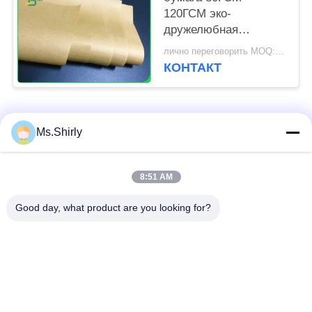
120ГСМ эко-
дружелюбная
Унблеачед Крафт для
лично переговорить MOQ:10 тонн для особенного размера & 1 тонны для нормального размера
пакетов еды
КОНТАКТ
Популярные категории
Все
Ms.Shirly
коричневый крен
8:51 AM
белая бумага kraft
бумаги крафт
Good day, what product are you looking for?
доска вкладыша
Бумага с покрытием
крафт
PE
офсетная бумага
Бумага искусства
для печати
лоска