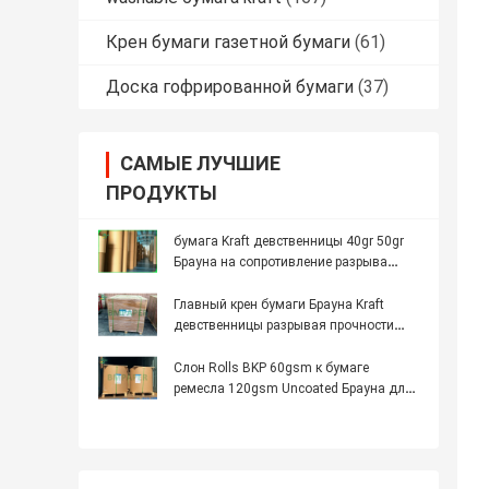
Крен бумаги газетной бумаги
(61)
Доска гофрированной бумаги
(37)
САМЫЕ ЛУЧШИЕ
ПРОДУКТЫ
бумага Kraft девственницы 40gr 50gr
Брауна на сопротивление разрыва
1100mm упаковки еды
Главный крен бумаги Брауна Kraft
девственницы разрывая прочности
250gsm
Слон Rolls BKP 60gsm к бумаге
ремесла 120gsm Uncoated Брауна для
сумок конверта