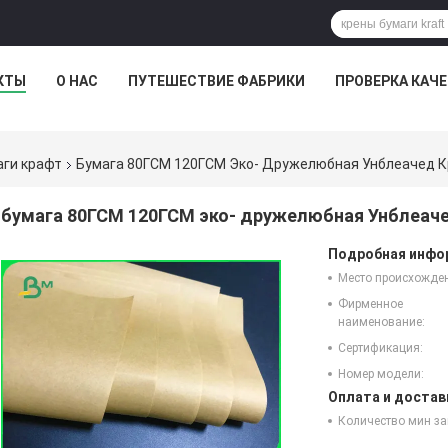
КТЫ
О НАС
ПУТЕШЕСТВИЕ ФАБРИКИ
ПРОВЕРКА КАЧ
аги крафт
Бумага 80ГСМ 120ГСМ Эко- Дружелюбная Унблеачед К
бумага 80ГСМ 120ГСМ эко- дружелюбная Унблеач
Подробная инфор
Место происхожде
Фирменное
наименование:
Сертификация:
Номер модели:
Оплата и достав
Количество мин за