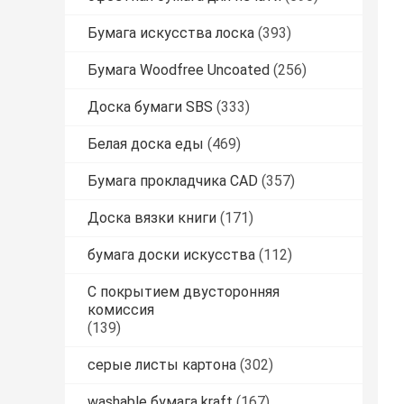
Бумага искусства лоска
(393)
Бумага Woodfree Uncoated
(256)
Доска бумаги SBS
(333)
Белая доска еды
(469)
Бумага прокладчика CAD
(357)
Доска вязки книги
(171)
бумага доски искусства
(112)
С покрытием двусторонняя
комиссия
(139)
серые листы картона
(302)
washable бумага kraft
(167)