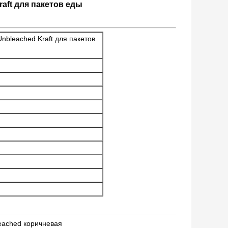
aft для пакетов еды
bleached Kraft для пакетов
eached коричневая