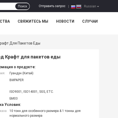
Отправить запрос
Поиск
|
Russian
ЕСТВА
СВЯЖИТЕСЬ МЫ
НОВОСТИ
СЛУЧАИ
рафт Для Пакетов Еды
ед Крафт для пакетов еды
мация о продукте:
ния:
Гуандун (Китай)
BMPAPER
ISO9001, ISO14001, SGS, ETC.
БМ03
ка Условия:
каза:
10 тонн для особенного размера & 1 тонны для
нормального размера