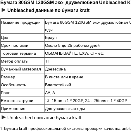
Бумага 80GSM 120GSM эко- дружелюбная Unbleached Kr
►
Unbleached данные по бумаги kraft
Название продукции
Бумага 80GSM 120GSM эко- дружелюбная Un
еды
Цвет
Браун
Срок поставки
Около 5 до 25 рабочих дней
Торговая термина
ОБМАНЫВАЙТЕ, EXW, CIF etc
Метод оплаты
TT
Бумажный материал
Древесина
Размер
В листе или в крене
Особенность
Влагостойкий
Ранг
AA, A
Емкость загрузки
15ton в 1 * 20GP, 24 - 25tons в 1 * 40GP
13 -
Применения
Для упаковывая еды
►
Unbleached описание бумаги kraft
Бумага kraft профессиональной системы проверки качества unbl
1.