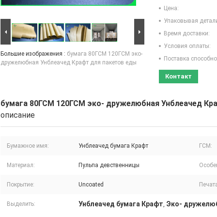
Цена:
Упаковывая детал
Время доставки:
Условия оплаты:
Большие изображения :
бумага 80ГСМ 120ГСМ эко-
Поставка способно
дружелюбная Унблеачед Крафт для пакетов еды
Контакт
бумага 80ГСМ 120ГСМ эко- дружелюбная Унблеачед Кр
описание
Бумажное имя:
Унблеачед бумага Крафт
ГСМ:
Материал:
Пульпа девственницы
Особе
Покрытие:
Uncoated
Печат
Унблеачед бумага Крафт
Эко- дружелюб
Выделить:
,