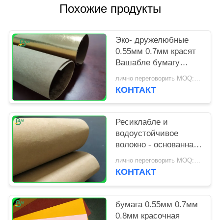
Похожие продукты
Эко- дружелюбные
0.55мм 0.7мм красят
Вашабле бумагу
Крафт для
лично переговорить MOQ:1 двор
сопротивления
КОНТАКТ
разрыва бумажника
Ресиклабле и
водоустойчивое
волокно - основанная
Вашабле бумага
лично переговорить MOQ:1 тонна
Крафт для сумки
КОНТАКТ
ноутбука
бумага 0.55мм 0.7мм
0.8мм красочная