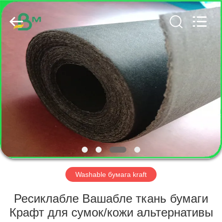
GUANGZHOU
BMPAPER
CO.,
LTD..
All
Rights
Reserved.
ДОМ
ПРОДУКТЫ
О
НАС
ПУТЕШЕСТВИЕ
ФАБРИКИ
Washable бумага kraft
Ресиклабле Вашабле ткань бумаги
ПРОВЕРКА
Крафт для сумок/кожи альтернативы