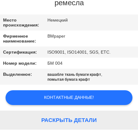
КАЧЕСТВА
ремесла
СВЯЖИТЕСЬ
Место
Немецкий
происхождения:
МЫ
Фирменное
BMpaper
наименование:
НОВОСТИ
Сертификация:
ISO9001, ISO14001, SGS, ETC.
Номер модели:
БМ 004
СЛУЧАИ
Выделенное:
,
вашабле ткань бумаги крафт
помытая бумага крафт
КАРТА
КОНТАКТНЫЕ ДАННЫЕ!
САЙТА
PRIVACY
РАСКРЫТЬ ДЕТАЛИ
POLICY