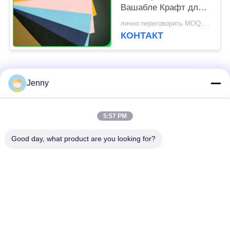
Вашабле Крафт для
грузя делать сумки
лично переговорить MOQ:1 тонна
КОНТАКТ
Популярные категории
Все
Jenny
коричневый крен
5:57 PM
белая бумага kraft
бумаги крафт
Good day, what product are you looking for?
доска вкладыша
Бумага с покрытием
крафт
PE
офсетная бумага
Бумага искусства
для печати
лоска