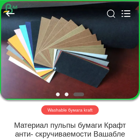
GUANGZHOU
BMPAPER
CO.,
LTD..
All
Rights
Reserved.
ДОМ
ПРОДУКТЫ
О
НАС
ПУТЕШЕСТВИЕ
ФАБРИКИ
Washable бумага kraft
Материал пульпы бумаги Крафт
ПРОВЕРКА
анти- скручиваемости Вашабле