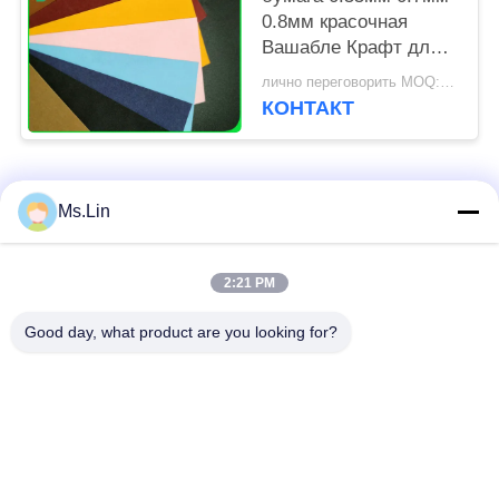
0.8мм красочная
Вашабле Крафт для
грузя делать сумки
лично переговорить MOQ:1 тонна
КОНТАКТ
Популярные категории
Все
Ms.Lin
коричневый крен
2:21 PM
белая бумага kraft
бумаги крафт
Good day, what product are you looking for?
доска вкладыша
Бумага с покрытием
крафт
PE
офсетная бумага
Бумага искусства
для печати
лоска