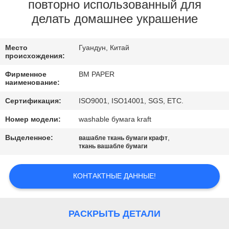
КАЧЕСТВА
повторно использованный для
делать домашнее украшение
СВЯЖИТЕСЬ
Место
Гуандун, Китай
МЫ
происхождения:
Фирменное
BM PAPER
НОВОСТИ
наименование:
Сертификация:
ISO9001, ISO14001, SGS, ETC.
СЛУЧАИ
Номер модели:
washable бумага kraft
Выделенное:
,
вашабле ткань бумаги крафт
КАРТА
ткань вашабле бумаги
САЙТА
КОНТАКТНЫЕ ДАННЫЕ!
PRIVACY
POLICY
РАСКРЫТЬ ДЕТАЛИ