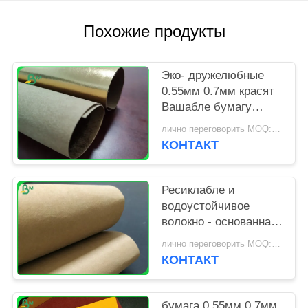
Похожие продукты
Эко- дружелюбные
0.55мм 0.7мм красят
Вашабле бумагу
Крафт для
лично переговорить MOQ:1 двор
сопротивления
КОНТАКТ
разрыва бумажника
Ресиклабле и
водоустойчивое
волокно - основанная
Вашабле бумага
лично переговорить MOQ:1 тонна
Крафт для сумки
КОНТАКТ
ноутбука
бумага 0.55мм 0.7мм