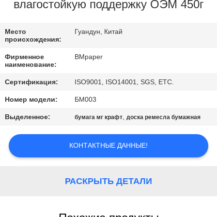
КАЧЕСТВА
влагостойкую поддержку ОЭМ 450г
СВЯЖИТЕСЬ
Место
Гуандун, Китай
происхождения:
МЫ
Фирменное
BMpaper
наименование:
НОВОСТИ
Сертификация:
ISO9001, ISO14001, SGS, ETC.
Номер модели:
БМ003
СЛУЧАИ
Выделенное:
,
бумага мг крафт
доска ремесла бумажная
КАРТА
КОНТАКТНЫЕ ДАННЫЕ!
САЙТА
РАСКРЫТЬ ДЕТАЛИ
PRIVACY
POLICY