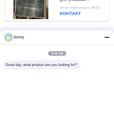
пищевых продуктов
лично переговорить MOQ:10 тонн
КОНТАКТ
Популярные категории
Все
Jenny
коричневый крен
2:40 AM
белая бумага kraft
бумаги крафт
Good day, what product are you looking for?
доска вкладыша
Бумага с покрытием
крафт
PE
офсетная бумага
Бумага искусства
для печати
лоска