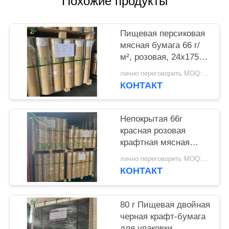
Похожие продукты
Пищевая персиковая
мясная бумага 66 г/
м², розовая, 24x175
футов, одобрено FDA
лично переговорить MOQ:10 тонн
КОНТАКТ
Непокрытая 66г
красная розовая
крафтная мясная
оберточная бумага
лично переговорить MOQ:10 тонн
для курения BBQ
КОНТАКТ
18x175"
80 г Пищевая двойная
черная крафт-бумага
для упаковки