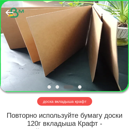
GUANGZHOU
BMPAPER
CO.,
LTD..
All
Rights
Reserved.
ДОМ
ПРОДУКТЫ
О
НАС
ПУТЕШЕСТВИЕ
ФАБРИКИ
доска вкладыша крафт
Повторно используйте бумагу доски
ПРОВЕРКА
120г вкладыша Крафт -