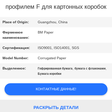
профилем F для картонных коробок
ПРОВЕРКА
КАЧЕСТВА
Place of Origin:
Guangzhou, China
Фирменное
BM Paper
СВЯЖИТЕСЬ
наименование:
МЫ
Сертификация:
ISO9001, ISO14001, SGS
Model Number:
Corrugated Paper
НОВОСТИ
Выделенное:
,
,
Гофрированная бумага
бумага с флаконами
Бумага коробки
СЛУЧАИ
КОНТАКТНЫЕ ДАННЫЕ!
КАРТА
РАСКРЫТЬ ДЕТАЛИ