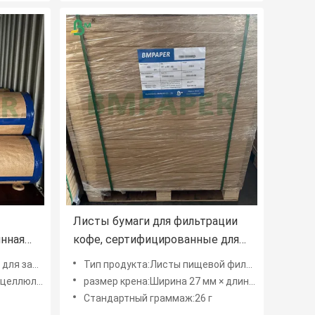
Листы бумаги для фильтрации
янная
кофе, сертифицированные для
пищевых продуктов, с
 от плесени
Тип продукта:Листы пищевой фильтровальной бумаги для кофе
большими размерами и двумя
за Вингин
размер крена:Ширина 27 мм × длина 6000 м
вариантами грамма для
Стандартный граммаж:26 г
домашнего и коммерческого