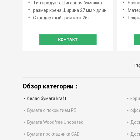
Тип продукта:Цигарная бумажка
Названи
производства сигарет
50-120
размер крена:Ширина 27 мм × длина 6000 м
Матери
хранен
Стандартный граммаж:26 г
Покры
КОНТАКТ
Pag
Обзор категории：
белая бумага kraft
кори
Бумага с покрытием PE
офсе
Бумага Woodfree Uncoated
Доск
Бумага прокладчика CAD
Доск