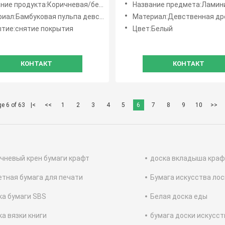
е продукта:Коричневая/белая крафт-бумага
Название предмета:Ламинированная влагостойкая бумага д
 г/м² в рулонах для
ал:Бамбуковая пульпа девственницы
Материал:Девственная древесная
ия листового стекла
тие:снятие покрытия
Цвет:Белый
КОНТАКТ
КОНТАКТ
e 6 of 63
|<
<<
1
2
3
4
5
6
7
8
9
10
>>
чневый крен бумаги крафт
доска вкладыша краф
тная бумага для печати
Бумага искусства лос
а бумаги SBS
Белая доска еды
а вязки книги
бумага доски искусст