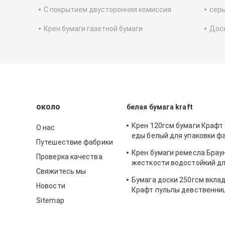
С покрытием двусторонняя комиссия
серы
Крен бумаги газетной бумаги
Доск
около
белая бумага kraft
Крен 120гсм бумаги Крафт
О нас
еды белый для упаковки ф
Путешествие фабрики
кладет в мешки/коробка
Крен бумаги ремесла Брау
Проверка качества
жесткости водостойкий д
Свяжитесь мы
закладку ДИИ
Бумага доски 250гсм вкла
Новости
Крафт пульпы девственни
350гсм 400гсм 450гсм
Sitemap