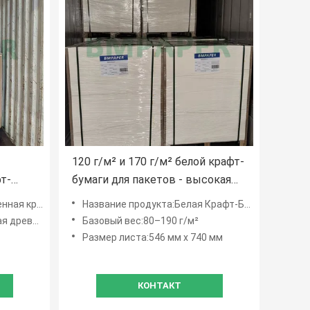
120 г/м² и 170 г/м² белой крафт-
т-
бумаги для пакетов - высокая
кетов
прочность на разрыв и
стяжки 120 г/м²
Название продукта:Белая Крафт-Бумага
растяжение для флексо /
 целлюлоза
Базовый вес:80–190 г/м²
офсетной печати
Размер листа:546 мм х 740 мм
КОНТАКТ