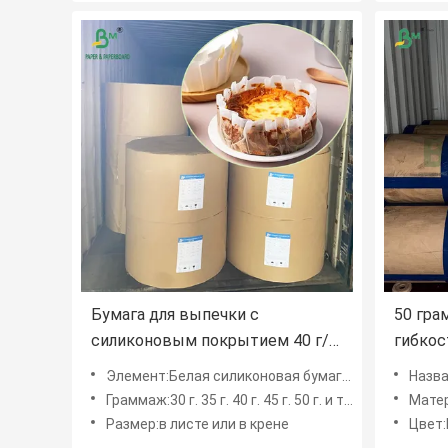
Бумага для выпечки с
50 гра
силиконовым покрытием 40 г/
гибкос
м², легко скользящая с обеих
2450 м
Элемент:Белая силиконовая бумага с двусторонним покрытием
Название пре
сторон, белая
Граммаж:30 г. 35 г. 40 г. 45 г. 50 г. и т.д.
Матер
Размер:в листе или в крене
Цвет