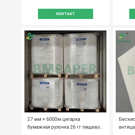
КОНТАКТ
27 мм × 6000м цигарка
Бескис
бумажная рулочка 26 гг пищевой
антица
класс сертифицирован для
прокла