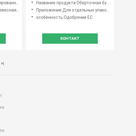
ля лотков из ПЭТ
Название продукта:Оберточная бумага для соломы 24 г, 25 г/м²
 целлюлоза
Приложение:Для отдельных упаковок соломы
особенность:Одобрение ЕС
КОНТАКТ
>|
т
ка
ва