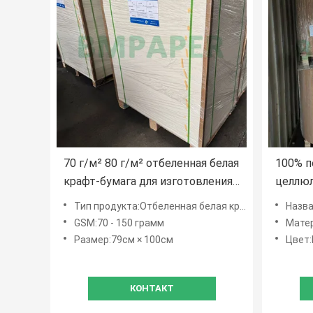
70 г/м² 80 г/м² отбеленная белая
100% п
крафт-бумага для изготовления
целлю
конвертов 79 см x 100 см
гладка
Тип продукта:Отбеленная белая крафт-бумага
Название 
отбеле
GSM:70 - 150 грамм
Матери
Размер:79см × 100см
Цвет:
КОНТАКТ