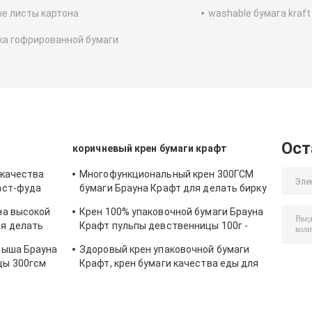
е листы картона
washable бумага kraft
а гофрированной бумаги
Ост
коричневый крен бумаги крафт
 качества
Многофункциональный крен 300ГСМ
аст-фуда
бумаги Брауна Крафт для делать бирку
одежды
на высокой
Крен 100% упаковочной бумаги Брауна
ля делать
Крафт пульпы девственницы 100г -
скручиваемость веса 450г анти-
дыша Брауна
Здоровый крен упаковочной бумаги
цы 300гсм
Крафт, крен бумаги качества еды для
упаковки еды