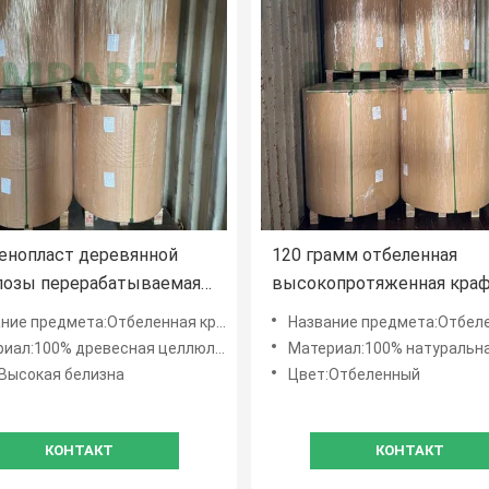
енопласт деревянной
120 грамм отбеленная
лозы перерабатываемая
высокопротяженная краф
я высокая белость
бумага для руллов для па
предмета:Отбеленная крафт-бумага высокой белизны
Название предмета:Отбеленная крафт-бумага высокой ра
нная крафт-бумага
для покупок
ал:100% древесная целлюлоза Вингин
Материал:100% натуральная древесная
Высокая белизна
Цвет:Отбеленный
КОНТАКТ
КОНТАКТ