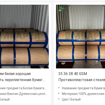
мм белая хорошая
35 36 38 40 GSM
ть переплетенная бумага
Противопластовая стекл
м в рулонах
облицовочная бумага для
дмета:Белая бумага 50 г/м² с хорошей гибкостью для переплетения
Название предмета:бумага для защиты стекла
защиты стекла
иал:Вингин Древесная целлюлоза
Материал:100% древесная целлюло
:Белый
Цвет:Белый